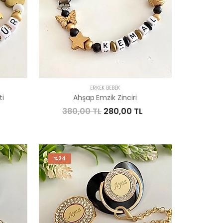
ERKEK BEBEK
ti
Ahşap Emzik Zinciri
380,00 TL
280,00 TL
%24