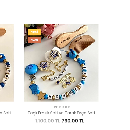
YENİ
%29
ERKEK BEBEK
a Seti
Taçlı Emzik Seti ve Tarak Fırça Seti
L
1.100,00 TL
790,00 TL