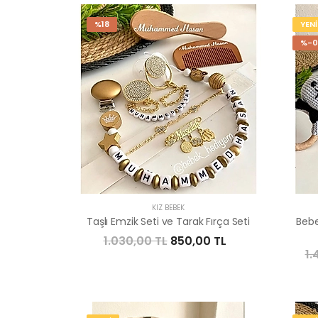
%18
YENİ
%-0
KIZ BEBEK
Taşlı Emzik Seti ve Tarak Fırça Seti
Bebe
1.030,00 TL
850,00 TL
1.