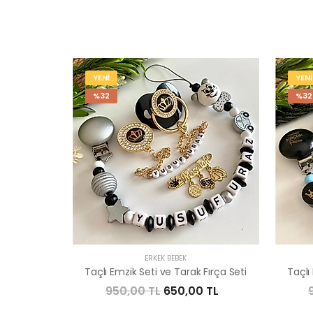
YENİ
YENİ
%32
%32
ERKEK BEBEK
Taçlı Emzik Seti ve Tarak Fırça Seti
Taçlı
950,00 TL
650,00 TL