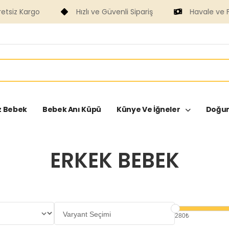
Hızlı ve Güvenli Sipariş
Havale ve Fast ile Ödeme
z Bebek
Bebek Anı Küpü
Künye Ve İğneler
Doğum
ERKEK BEBEK
280₺