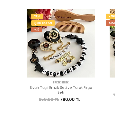
YENİ
YENİ
ÇOK SATAN
%23
%17
ERKEK BEBEK
Siyah Taçlı Emzik Seti ve Tarak Fırça
Seti
950,00 TL
790,00 TL