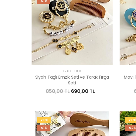
%19
ERKEK BEBEK
Siyah Taçlı Emzik Seti ve Tarak Fırça
Mavi T
Seti
850,00 TL
690,00 TL
YENİ
YENİ
%16
%26