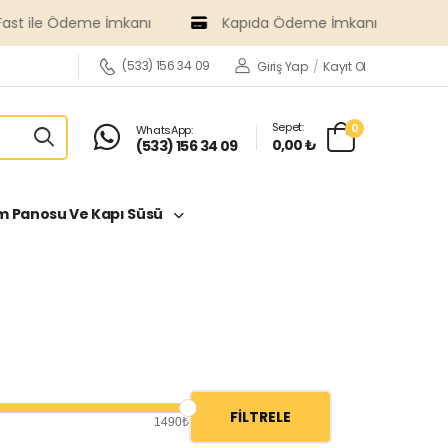
 İmkanı
Kapıda Ödeme İmkanı
(533) 156 34 09
Giriş Yap
/
Kayıt Ol
Sepet:
0
WhatsApp:
0,00 ₺
(533) 156 34 09
 Panosu Ve Kapı Süsü
FILTRELE
1490₺