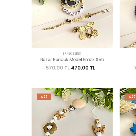
ERKEK BEBEK
Nazar Boncuk Model Emzik Seti
570,00 TL
470,00 TL
%27
%27