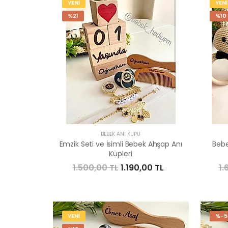
YENİ
YENİ
%21
%10
BEBEK ANI KÜPÜ
Emzik Seti ve İsimli Bebek Ahşap Anı
Bebe
Küpleri
1.500,00 TL
1.190,00 TL
1.
YENİ
%-5