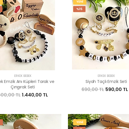
YENİ
%15
ERKEK BEBEK
ERKEK BEBEK
k Emzik Anı Küpleri Tarak ve
Siyah Taçlı Emzik Seti
Çıngırak Seti
690,00 TL
590,00 TL
600,00 TL
1.440,00 TL
YENİ