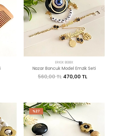
ERKEK BEBEK
i
Nazar Boncuk Model Emzik Seti
560,00 TL
470,00 TL
%27