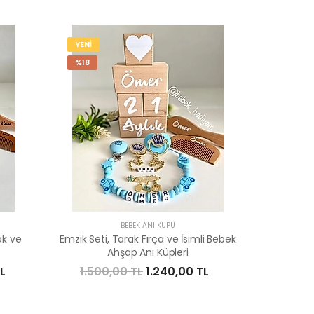
YENİ
%18
BEBEK ANI KÜPÜ
ak ve
Emzik Seti, Tarak Fırça ve İsimli Bebek
Ahşap Anı Küpleri
L
1.500,00 TL
1.240,00 TL