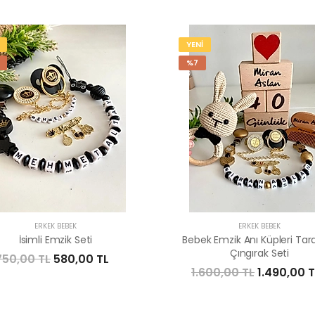
YENİ
%7
ERKEK BEBEK
ERKEK BEBEK
İsimli Emzik Seti
Bebek Emzik Anı Küpleri Tar
Çıngırak Seti
750,00 TL
580,00 TL
1.600,00 TL
1.490,00 T