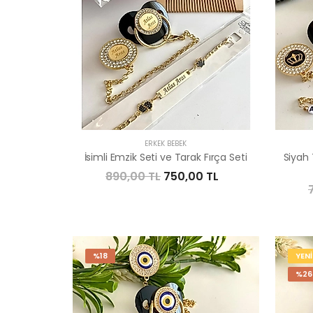
ERKEK BEBEK
İsimli Emzik Seti ve Tarak Fırça Seti
Siyah 
890,00 TL
750,00 TL
%18
YENİ
%26