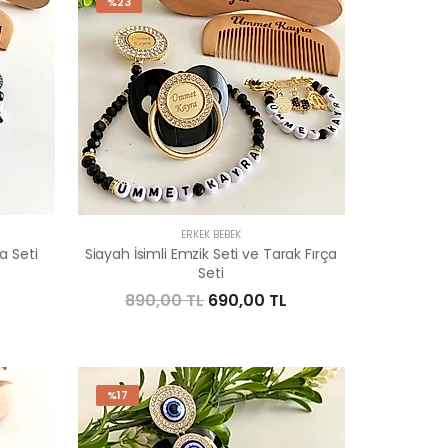
%23
ERKEK BEBEK
a Seti
Siayah İsimli Emzik Seti ve Tarak Fırça
Seti
890,00 TL
690,00 TL
%17