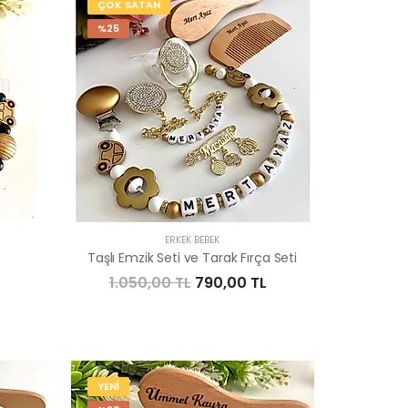
ÇOK SATAN
%25
ERKEK BEBEK
Taşlı Emzik Seti ve Tarak Fırça Seti
1.050,00 TL
790,00 TL
YENİ