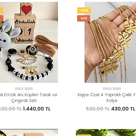
YENİ
%19
ERKEK BEBEK
ERKEK BEBEK
k Emzik Anı Küpleri Tarak ve
Kişiye Özel 4 Yapraklı Çelik
Çıngırak Seti
Kolye
430,00 TL
1.440,00 TL
530,00 TL
430,00 TL