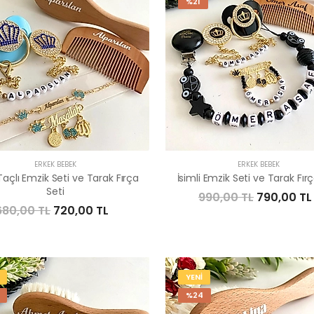
%21
ERKEK BEBEK
ERKEK BEBEK
açlı Emzik Seti ve Tarak Fırça
İsimli Emzik Seti ve Tarak Fırç
Seti
990,00 TL
790,00 TL
680,00 TL
720,00 TL
YENİ
%24