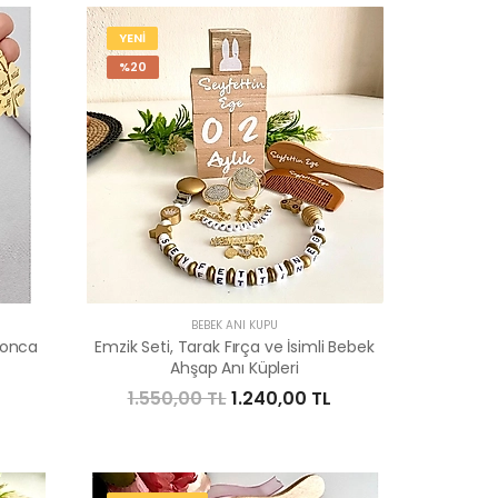
YENİ
%20
BEBEK ANI KÜPÜ
 Yonca
Emzik Seti, Tarak Fırça ve İsimli Bebek
Ahşap Anı Küpleri
1.550,00 TL
1.240,00 TL