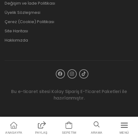
Değişim ve İade Politikası
Üyelik Sözleşmesi
Çerez (Cookie) Politikası
Site Haritası
Hakkımızda
Bu e-ticaret sitesi
Kolay Sipariş E-Ticaret Paketleri
ile
hazırlanmıştır.
ANASAYFA
PAYLAŞ
SEPETIM
ARAMA
MENÜ