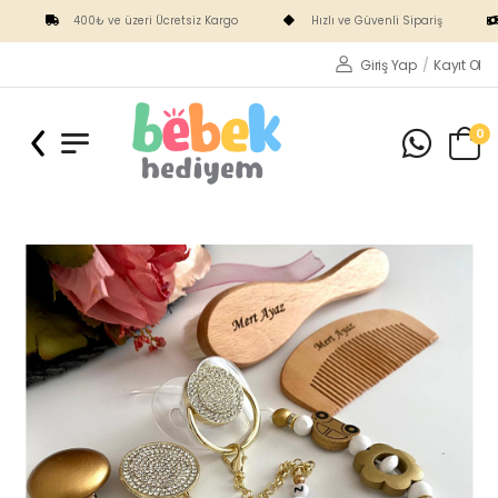
400₺ ve üzeri Ücretsiz Kargo
Hızlı ve Güvenli Sipariş
Giriş Yap
/
Kayıt Ol
0