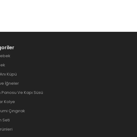
oriler
Bebek
bek
Anı Küpü
ve İğneler
Panosu Ve Kapı Süsü
ar Kolye
umi Çıngırak
 Seti
Ürünleri