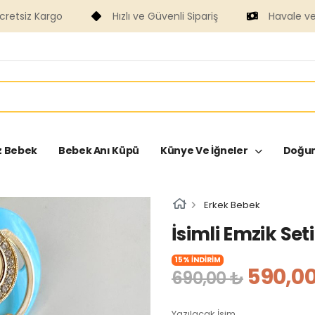
siz Kargo
Hızlı ve Güvenli Sipariş
Havale ve Fa
z Bebek
Bebek Anı Küpü
Künye Ve İğneler
Doğum
Erkek Bebek
İsimli Emzik Seti
15% İNDİRİM
590,00
690,00 ₺
Yazılacak İsim