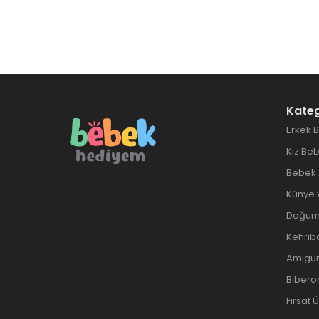
Kateg
Erkek 
Kız Be
Bebek 
Künye 
Doğum 
Kehrib
Amigur
Biberon
Fırsat 