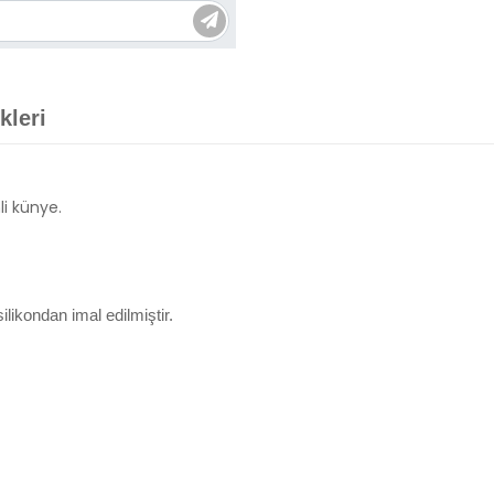
kleri
mli künye.
ikondan imal edilmiştir.