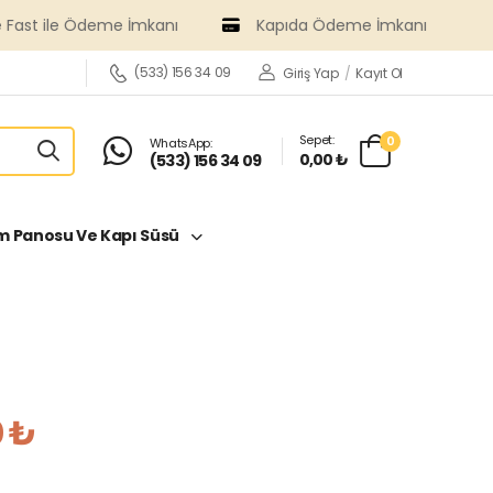
st ile Ödeme İmkanı
Kapıda Ödeme İmkanı
(533) 156 34 09
Giriş Yap
/
Kayıt Ol
Sepet:
0
WhatsApp:
0,00 ₺
(533) 156 34 09
 Panosu Ve Kapı Süsü
 ₺