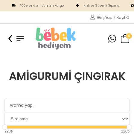
400₺ ve üzeri Ücretsiz Kargo
Hızlı ve Güvenli Sipariş
Giriş Yap
/
Kayıt Ol
0
AMIGURUMI ÇINGIRAK
220₺
220₺