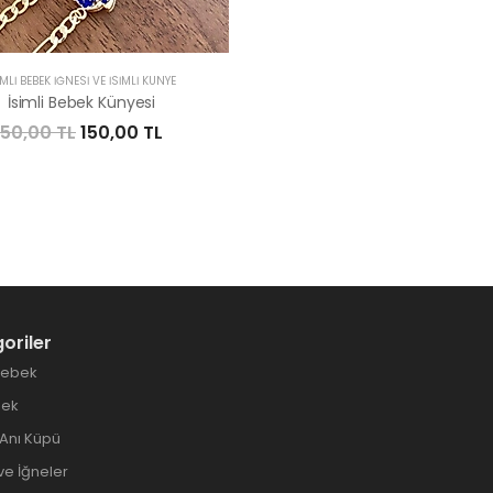
IMLI BEBEK İĞNESI VE İSIMLI KÜNYE
İsimli Bebek Künyesi
50,00 TL
150,00 TL
oriler
Bebek
bek
Anı Küpü
ve İğneler