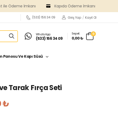
 İmkanı
Kapıda Ödeme İmkanı
(533) 156 34 09
Giriş Yap
/
Kayıt Ol
Sepet:
0
WhatsApp:
0,00 ₺
(533) 156 34 09
 Panosu Ve Kapı Süsü
 ve Tarak Fırça Seti
0 ₺