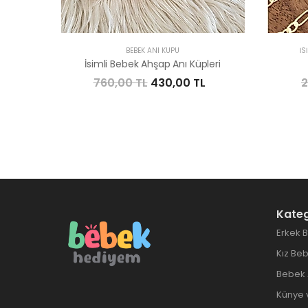
BEBEK ANI KÜPÜ
İS
İsimli Bebek Ahşap Anı Küpleri
760,00 TL
430,00 TL
2
Kateg
Erkek 
Kız Be
Bebek 
Künye 