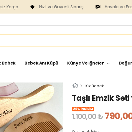
Hızlı ve Güvenli Sipariş
Havale ve Fast ile Ödeme
z Bebek
Bebek Anı Küpü
Künye Ve İğneler
Doğum
Kız Bebek
Taşlı Emzik Seti
29% İNDİRİM
790,0
1.100,00 ₺
Yazılacak İsim