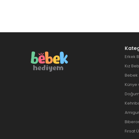
Kateg
Erkek 
Kız Be
Bebek 
Künye 
Doğum 
Kehrib
Amigur
Biberon
Fırsat 