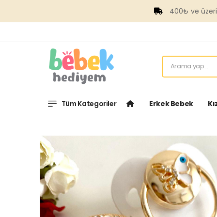
400₺ ve üzeri Ücr
Tüm Kategoriler
Erkek Bebek
Kı