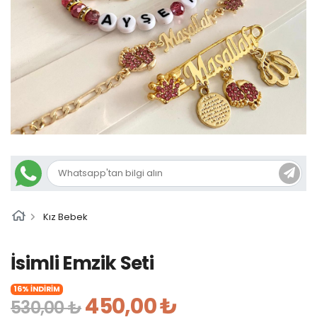
Kız Bebek
İsimli Emzik Seti
16% İNDİRİM
450,00 ₺
530,00 ₺